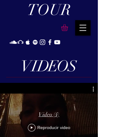
TOUR
VI
DE
O
S
Video (4)
Reproducir video